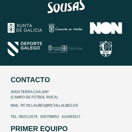
CONTACTO
AVDA TERRA CHA S/Nº
(CAMPO DE FÚTBOL ROCA)
MAIL: RCVILLALBES@RCVILLALBES.ES
TEL: 982512079
600799853
610493517
PRIMER EQUIPO