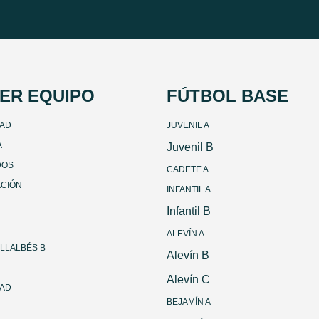
ER EQUIPO
FÚTBOL BASE
DAD
JUVENIL A
A
Juvenil B
DOS
CADETE A
ACIÓN
INFANTIL A
Infantil B
ALEVÍN A
ILLALBÉS B
Alevín B
Alevín C
DAD
BEJAMÍN A