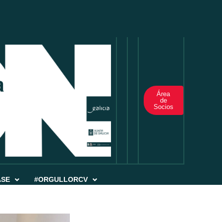
Área
de
Socios
ASE
#ORGULLORCV