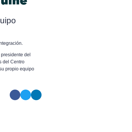
nuine
quipo
ntegración.
 presidente del
s del Centro
su propio equipo