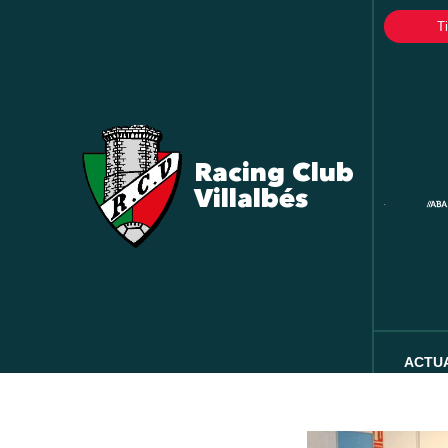
T
Racing Club
Villalbés
ACTU