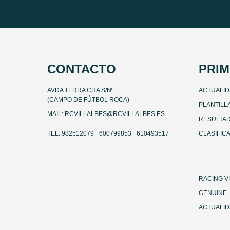
CONTACTO
PRIM
AVDA TERRA CHA S/Nº
ACTUALI
(CAMPO DE FÚTBOL ROCA)
PLANTILL
MAIL: RCVILLALBES@RCVILLALBES.ES
RESULTA
TEL: 982512079
600799853
610493517
CLASIFIC
RACING V
GENUINE
ACTUALI