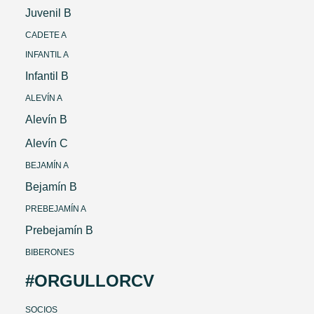
Juvenil B
CADETE A
INFANTIL A
Infantil B
ALEVÍN A
Alevín B
Alevín C
BEJAMÍN A
Bejamín B
PREBEJAMÍN A
Prebejamín B
BIBERONES
#ORGULLORCV
SOCIOS