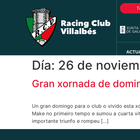
T
Racing Club
Villalbés
ACTU
Día:
26 de noviem
Gran xornada de doming
Un gran domingo para o club o vivido esta xo
Make no primeiro tempo e sumou a cuarta vitor
importante triunfo e rompeu […]