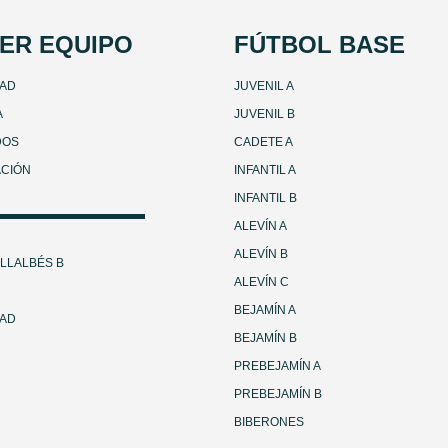
ER EQUIPO
FÚTBOL BASE
DAD
JUVENIL A
A
JUVENIL B
DOS
CADETE A
ACIÓN
INFANTIL A
INFANTIL B
ALEVÍN A
ALEVÍN B
ILLALBÉS B
ALEVÍN C
BEJAMÍN A
DAD
BEJAMÍN B
PREBEJAMÍN A
PREBEJAMÍN B
BIBERONES