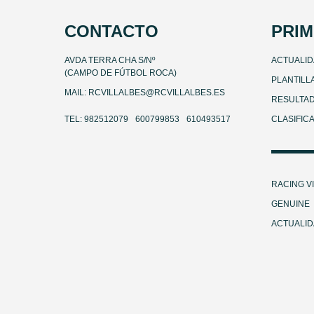
CONTACTO
PRIM
AVDA TERRA CHA S/Nº
ACTUALI
(CAMPO DE FÚTBOL ROCA)
PLANTILL
MAIL: RCVILLALBES@RCVILLALBES.ES
RESULTA
TEL: 982512079
600799853
610493517
CLASIFIC
RACING V
GENUINE
ACTUALI