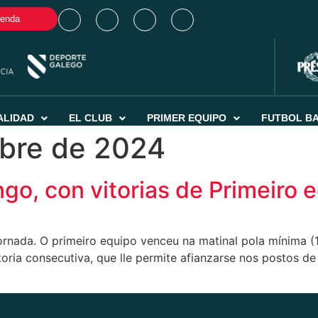
ienda
ALIDAD
EL CLUB
PRIMER EQUIPO
FUTBOL B
bre de 2024
o, con vitorias de Primeiro eq
rnada. O primeiro equipo venceu na matinal pola mínima (1
ia consecutiva, que lle permite afianzarse nos postos de p