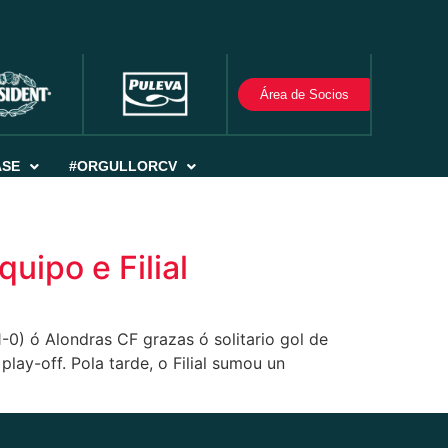
Área de Socios
ASE
#ORGULLORCV
uipo e Filial
-0) ó Alondras CF grazas ó solitario gol de
lay-off. Pola tarde, o Filial sumou un