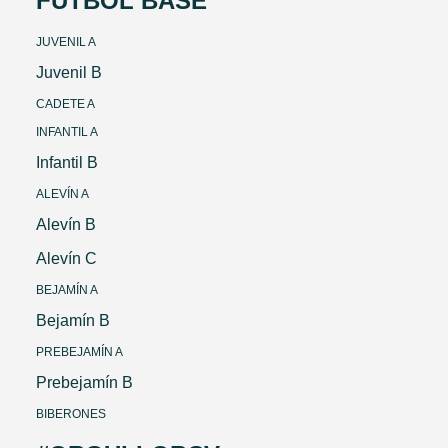
FÚTBOL BASE
JUVENIL A
Juvenil B
CADETE A
INFANTIL A
Infantil B
ALEVÍN A
Alevín B
Alevín C
BEJAMÍN A
Bejamín B
PREBEJAMÍN A
Prebejamín B
BIBERONES