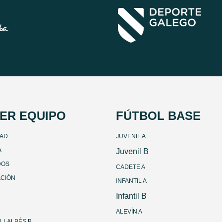
ER EQUIPO
FÚTBOL BASE
DAD
JUVENIL A
A
Juvenil B
DOS
CADETE A
ACIÓN
INFANTIL A
Infantil B
ALEVÍN A
ILLALBÉS B