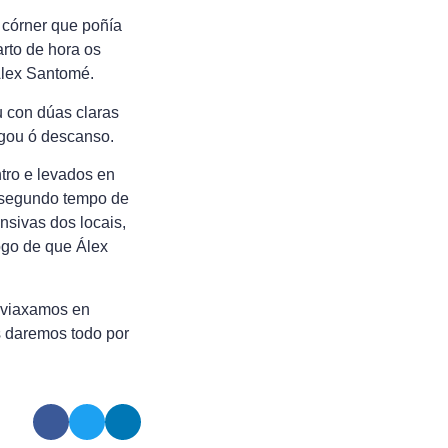
 córner que poñía
arto de hora os
Álex Santomé.
u con dúas claras
egou ó descanso.
tro e levados en
n segundo tempo de
nsivas dos locais,
ogo de que Álex
e viaxamos en
s daremos todo por