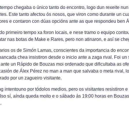
tempo chegaba o único tanto do encontro, logo dun rexeite nun
ntes. Este tanto afectou ós nosos, que viron como durante un cu
lores e contaron con dúas opcións ante as que respondeu ben 
do primeiro tempo xa foron locais, e nese tramo o equipo conto
ar nas botas de Make e Rares, pero non atinaron, e así se ch
iarios os de Simón Lamas, conscientes da importancia do encon
ancada chea insistiron desde o inicio ante a zaga rival. Foi u
 ante un Rápido de Bouzas moi ordenado que dificultaba as ofe
asión de Álex Pérez no man a man que salvaba o meta rival, l
rado por un zagueiro visitante.
ng intentouno por tódolos medios, pero os visitantes resistiron 
 Iso sí, aínda queda moito e o sábado ás 19:00 horas en Bouza
.