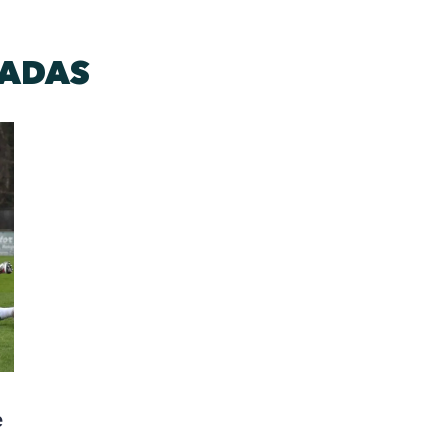
DADAS
e