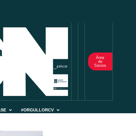
Área
de
Socios
ASE
#ORGULLORCV