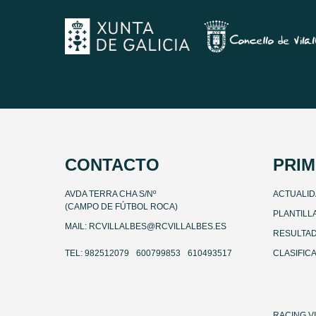
CONTACTO
PRIM
AVDA TERRA CHA S/Nº
ACTUALI
(CAMPO DE FÚTBOL ROCA)
PLANTILL
MAIL: RCVILLALBES@RCVILLALBES.ES
RESULTA
TEL: 982512079
600799853
610493517
CLASIFIC
RACING V