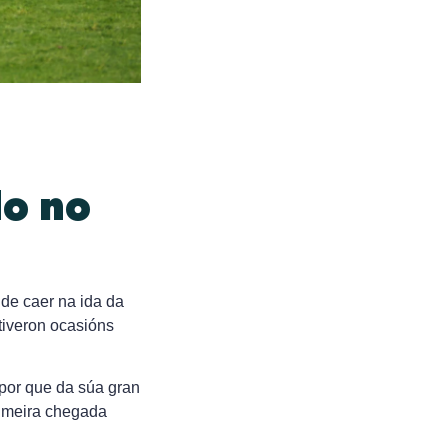
do no
de caer na ida da
tiveron ocasións
por que da súa gran
rimeira chegada