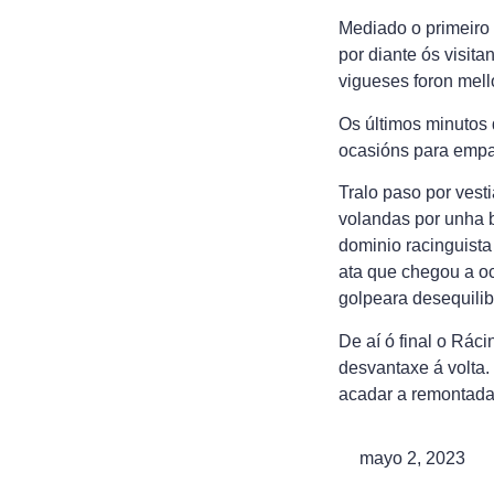
Mediado o primeiro 
por diante ós visita
vigueses foron mel
Os últimos minutos 
ocasións para empat
Tralo paso por vest
volandas por unha b
dominio racinguista
ata que chegou a oc
golpeara desequilib
De aí ó final o Ráci
desvantaxe á volta.
acadar a remontada
mayo 2, 2023