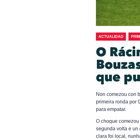
ACTUALIDAD
PRI
O Ráci
Bouzas
que pu
Non comezou con bo 
primeira ronda por 
para empatar.
O choque comezou c
segunda volta e un 
clara foi local, nu