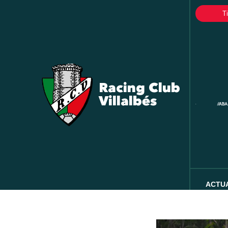
T
Racing Club
Villalbés
ACTU