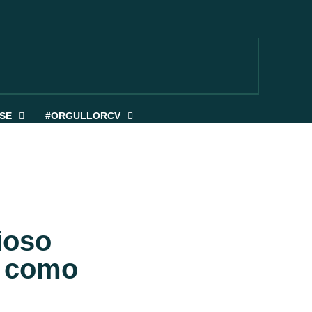
SE
#ORGULLORCV
ioso
ae como