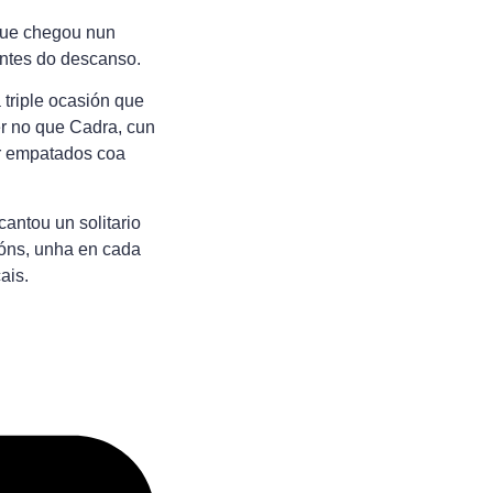
 que chegou nun
antes do descanso.
 triple ocasión que
er no que Cadra, cun
ir empatados coa
cantou un solitario
ións, unha en cada
ais.