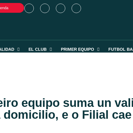
ienda
ALIDAD
EL CLUB
PRIMER EQUIPO
FUTBOL BA
iro equipo suma un val
 domicilio, e o Filial c