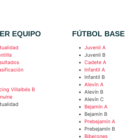
ER EQUIPO
FÚTBOL BASE
tualidad
Juvenil A
ntilla
Juvenil B
sultados
Cadete A
asificación
Infantil A
Infantil B
Alevín A
cing Villalbés B
Alevín B
nuine
Alevín C
tualidad
Bejamín A
Bejamín B
Prebejamín A
Prebejamín B
Biberones