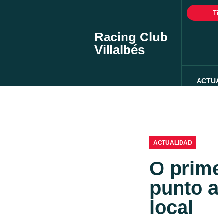
T
Racing Club
Villalbés
ACTU
ACTUALIDAD
O prime
punto a
local