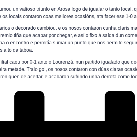
umou un valioso triunfo en Arosa logo de igualar o tanto local,
e os locais contaron coas mellores ocasións, ata facer ese 1-0 
iarios o decorado cambiou, e os nosos contaron cunha clarísima
premio tiña que acabar por chegar, e así o fixo á saída dun córn
aba o encontro e permitía sumar un punto que nos permite segu
 alto da táboa.
ilial caeu por 0-1 ante o Lourenzá, nun partido igualado que de
ira metade. Tralo gol, os nosos contaron con dúas claras ocas
oron quen de acertar, e acabaron sufrindo unha derrota como loc