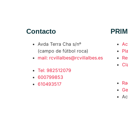
Contacto
PRIM
Avda Terra Cha s/nº
Ac
(campo de fútbol roca)
Pla
mail: rcvillalbes@rcvillalbes.es
Re
Cl
Tel: 982512079
600799853
Ra
610493517
Ge
Ac