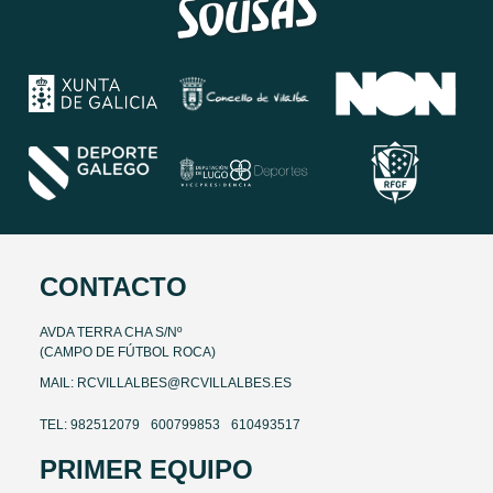
CONTACTO
AVDA TERRA CHA S/Nº
(CAMPO DE FÚTBOL ROCA)
MAIL: RCVILLALBES@RCVILLALBES.ES
TEL: 982512079
600799853
610493517
PRIMER EQUIPO