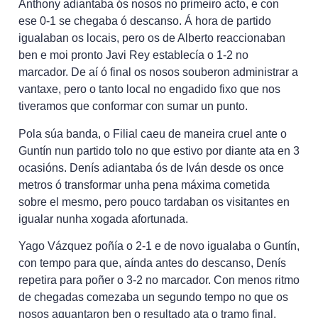
Anthony adiantaba ós nosos no primeiro acto, e con
ese 0-1 se chegaba ó descanso. Á hora de partido
igualaban os locais, pero os de Alberto reaccionaban
ben e moi pronto Javi Rey establecía o 1-2 no
marcador. De aí ó final os nosos souberon administrar a
vantaxe, pero o tanto local no engadido fixo que nos
tiveramos que conformar con sumar un punto.
Pola súa banda, o Filial caeu de maneira cruel ante o
Guntín nun partido tolo no que estivo por diante ata en 3
ocasións. Denís adiantaba ós de Iván desde os once
metros ó transformar unha pena máxima cometida
sobre el mesmo, pero pouco tardaban os visitantes en
igualar nunha xogada afortunada.
Yago Vázquez poñía o 2-1 e de novo igualaba o Guntín,
con tempo para que, aínda antes do descanso, Denís
repetira para poñer o 3-2 no marcador. Con menos ritmo
de chegadas comezaba un segundo tempo no que os
nosos aguantaron ben o resultado ata o tramo final,