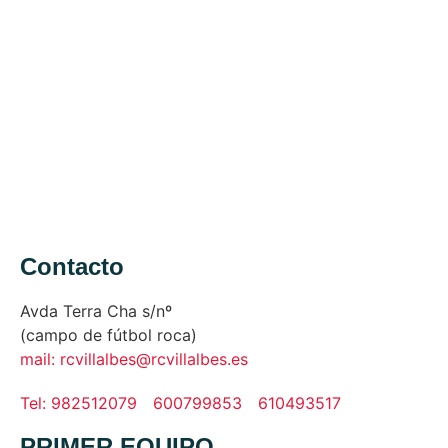
Contacto
Avda Terra Cha s/nº
(campo de fútbol roca)
mail: rcvillalbes@rcvillalbes.es
Tel: 982512079
600799853
610493517
PRIMER EQUIPO