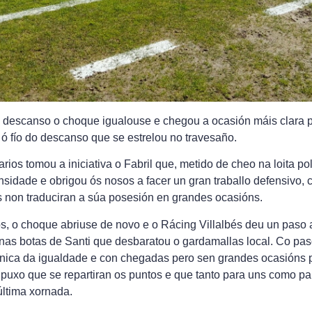
a o descanso o choque igualouse e chegou a ocasión máis clara p
 ó fío do descanso que se estrelou no travesaño.
arios tomou a iniciativa o Fabril que, metido de cheo na loita po
tensidade e obrigou ós nosos a facer un gran traballo defensivo
 non traduciran a súa posesión en grandes ocasións.
s, o choque abriuse de novo e o Rácing Villalbés deu un paso
nas botas de Santi que desbaratou o gardamallas local. Co pas
tónica da igualdade e con chegadas pero sen grandes ocasións
puxo que se repartiran os puntos e que tanto para uns como pa
última xornada.