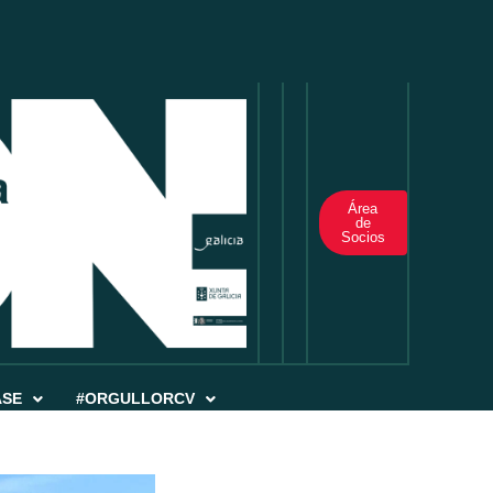
Área
de
Socios
ASE
#ORGULLORCV