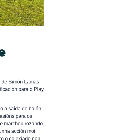
e
Os de Simón Lamas
ificación para o Play
o a saída de balón
asións para os
 se marchou rozando
cunha acción moi
ro o colexiado non