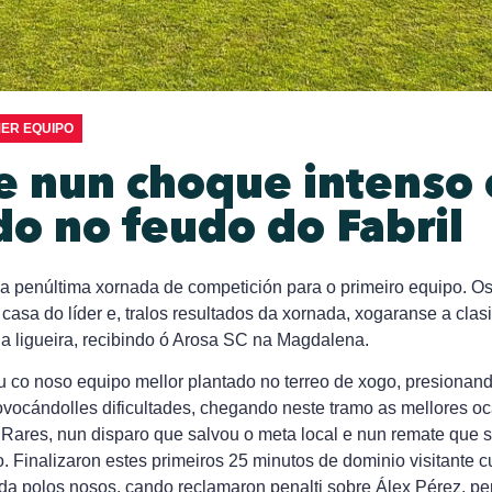
MER EQUIPO
 nun choque intenso 
do no feudo do Fabril
a penúltima xornada de competición para o primeiro equipo. 
a casa do líder e, tralos resultados da xornada, xogaranse a clas
da ligueira, recibindo ó Arosa SC na Magdalena.
 co noso equipo mellor plantado no terreo de xogo, presionand
vocándolles dificultades, chegando neste tramo as mellores oc
 Rares, nun disparo que salvou o meta local e nun remate que
. Finalizaron estes primeiros 25 minutos de dominio visitante 
da polos nosos, cando reclamaron penalti sobre Álex Pérez, pe