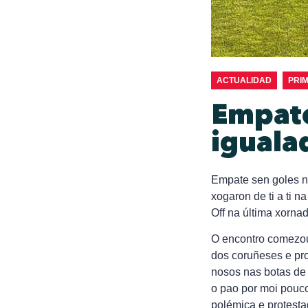
ACTUALIDAD
PRI
Empate
iguala
Empate sen goles n
xogaron de ti a ti n
Off na última xorna
O encontro comezou
dos coruñeses e pro
nosos nas botas de
o pao por moi pouco
polémica e protesta