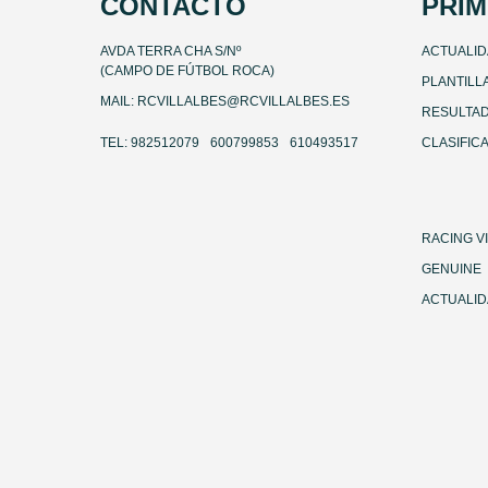
CONTACTO
PRIM
AVDA TERRA CHA S/Nº
ACTUALI
(CAMPO DE FÚTBOL ROCA)
PLANTILL
MAIL: RCVILLALBES@RCVILLALBES.ES
RESULTA
TEL: 982512079
600799853
610493517
CLASIFIC
RACING V
GENUINE
ACTUALI