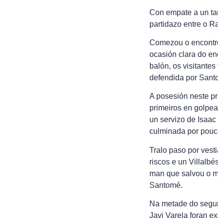
Con empate a un tant
partidazo entre o R
Comezou o encontro
ocasión clara do en
balón, os visitante
defendida por Sant
A posesión neste pr
primeiros en golpea
un servizo de Isaac
culminada por pouc
Tralo paso por vest
riscos e un Villalb
man que salvou o me
Santomé.
Na metade do segund
Javi Varela foran e