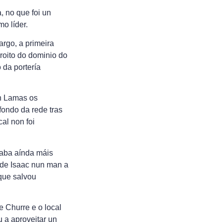
, no que foi un
o líder.
rgo, a primeira
roito do dominio do
 da portería
ón Lamas os
fondo da rede tras
al non foi
maba aínda máis
 de Isaac nun man a
 que salvou
e Churre e o local
 a aproveitar un