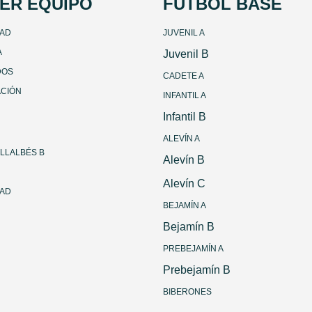
ER EQUIPO
FÚTBOL BASE
DAD
JUVENIL A
A
Juvenil B
DOS
CADETE A
ACIÓN
INFANTIL A
Infantil B
ALEVÍN A
ILLALBÉS B
Alevín B
Alevín C
DAD
BEJAMÍN A
Bejamín B
PREBEJAMÍN A
Prebejamín B
BIBERONES