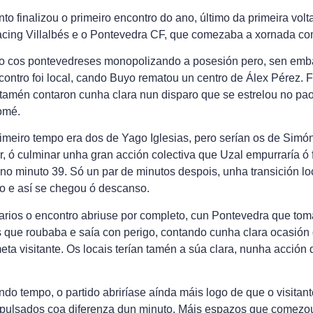
o finalizou o primeiro encontro do ano, último da primeira volta
acing Villalbés e o Pontevedra CF, que comezaba a xornada com
 cos pontevedreses monopolizando a posesión pero, sen emba
contro foi local, cando Buyo rematou un centro de Álex Pérez. F
s tamén contaron cunha clara nun disparo que se estrelou no pao
omé.
imeiro tempo era dos de Yago Iglesias, pero serían os de Sim
r, ó culminar unha gran acción colectiva que Uzal empurraría ó 
 no minuto 39. Só un par de minutos despois, unha transición loc
o e así se chegou ó descanso.
iarios o encontro abriuse por completo, cun Pontevedra que to
és que roubaba e saía con perigo, contando cunha clara ocasión
ta visitante. Os locais terían tamén a súa clara, nunha acción
o tempo, o partido abriríase aínda máis logo de que o visitant
xpulsados coa diferenza dun minuto. Máis espazos que comezou