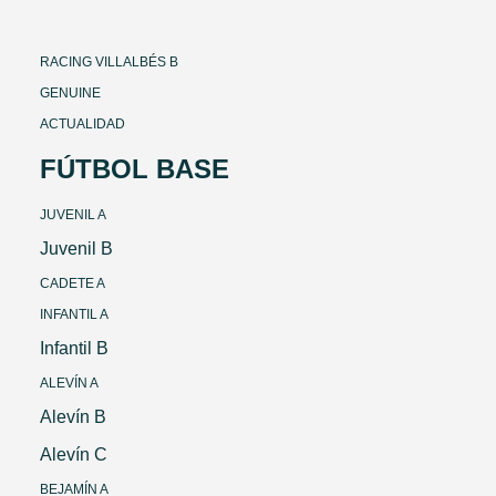
RACING VILLALBÉS B
GENUINE
ACTUALIDAD
FÚTBOL BASE
JUVENIL A
Juvenil B
CADETE A
INFANTIL A
Infantil B
ALEVÍN A
Alevín B
Alevín C
BEJAMÍN A