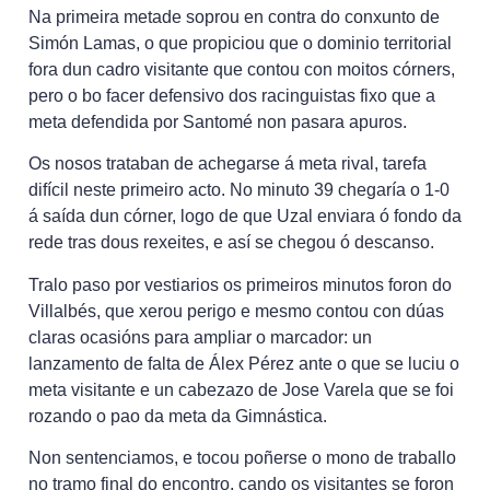
Na primeira metade soprou en contra do conxunto de
Simón Lamas, o que propiciou que o dominio territorial
fora dun cadro visitante que contou con moitos córners,
pero o bo facer defensivo dos racinguistas fixo que a
meta defendida por Santomé non pasara apuros.
Os nosos trataban de achegarse á meta rival, tarefa
difícil neste primeiro acto. No minuto 39 chegaría o 1-0
á saída dun córner, logo de que Uzal enviara ó fondo da
rede tras dous rexeites, e así se chegou ó descanso.
Tralo paso por vestiarios os primeiros minutos foron do
Villalbés, que xerou perigo e mesmo contou con dúas
claras ocasións para ampliar o marcador: un
lanzamento de falta de Álex Pérez ante o que se luciu o
meta visitante e un cabezazo de Jose Varela que se foi
rozando o pao da meta da Gimnástica.
Non sentenciamos, e tocou poñerse o mono de traballo
no tramo final do encontro, cando os visitantes se foron